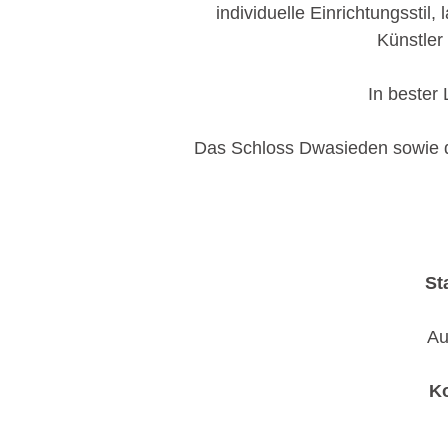
individuelle Einrichtungssti
Künstler 
In bester 
Das Schloss Dwasieden sowie de
St
Au
Ko