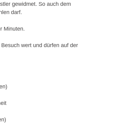
ünstler gewidmet. So auch dem
hlen darf.
er Minuten.
 Besuch wert und dürfen auf der
en)
eit
en)